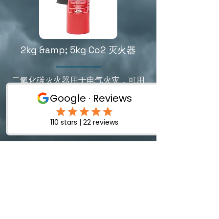
2kg &amp; 5kg Co2 灭火器
二氧化碳灭火器用于电气火灾，可用
于小型易燃液体火灾。
数据表
在英格兰和威尔士注册编号：11523865