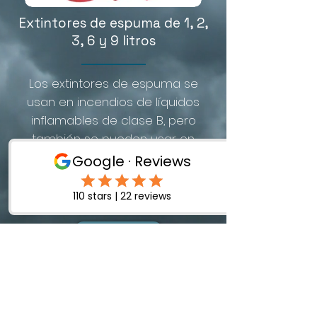
Extintores de espuma de 1, 2,
3, 6 y 9 litros
Los extintores de espuma se
usan en incendios de líquidos
inflamables de clase B, pero
también se pueden usar en
combustibles sólidos de clase A,
madera, papel y tela.
Ficha de datos
Registrado en Inglaterra y Gales No: