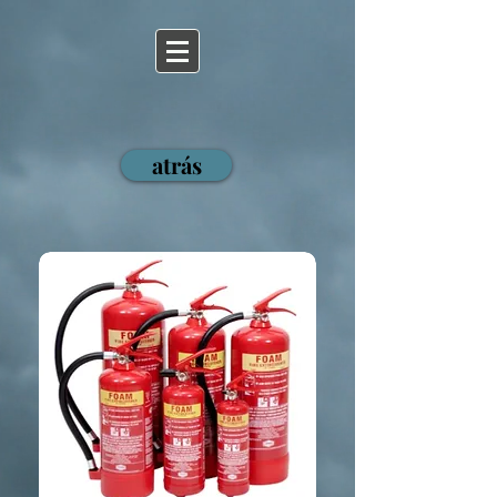
43112
atrás