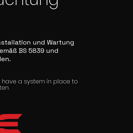
nstallation und Wartung
gemäß BS 5839 und
len.
u have a system in place to
ten.