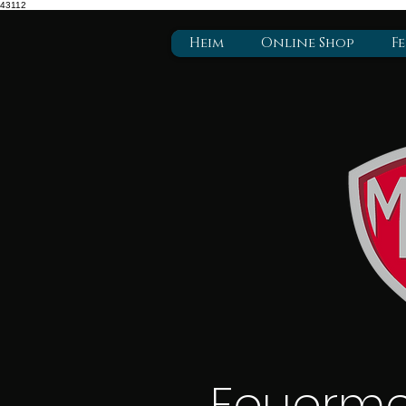
43112
Heim
Online Shop
F
Feuerme