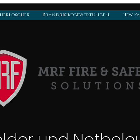
euerlöscher
Brandrisikobewertungen
New Pa
lder und Notbel