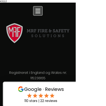
43112
Registreret i England og Wales nr.:
11523865
©2018 af MRF Fire &amp; Safety Solutions
Limited
Returpolitik
Fortrolighedspolitik